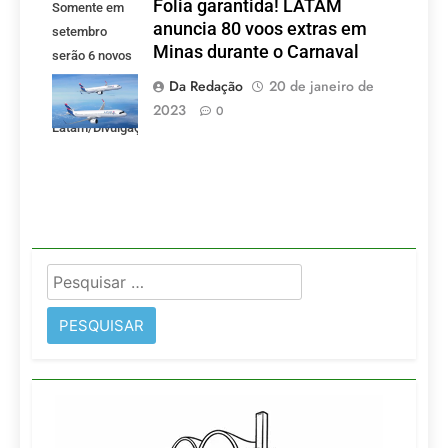
Folia garantida! LATAM
Somente em
anuncia 80 voos extras em
setembro
Minas durante o Carnaval
serão 6 novos
voos criados
Da Redação
20 de janeiro de
pela LATAM.
2023
0
Latam/Divulgação)
Pesquisar
por: