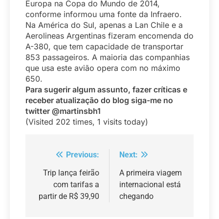
Europa na Copa do Mundo de 2014,
conforme informou uma fonte da Infraero.
Na América do Sul, apenas a Lan Chile e a
Aerolineas Argentinas fizeram encomenda do
A-380, que tem capacidade de transportar
853 passageiros. A maioria das companhias
que usa este avião opera com no máximo
650.
Para sugerir algum assunto, fazer críticas e
receber atualização do blog siga-me no
twitter @martinsbh1
(Visited 202 times, 1 visits today)
Previous:
Next:
Navegação
de
Trip lança feirão
A primeira viagem
com tarifas a
internacional está
Post
partir de R$ 39,90
chegando