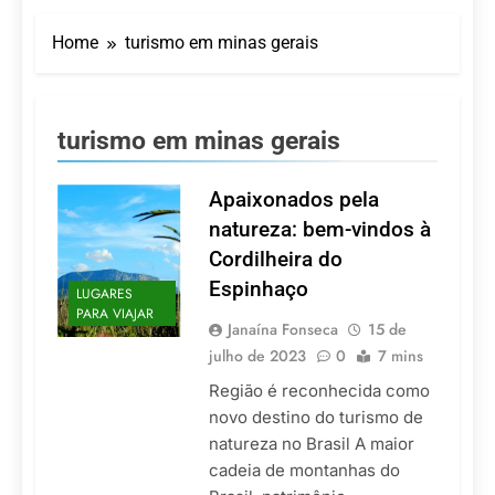
Turismo impulsiona
recorde de passageiros
Home
turismo em minas gerais
nos aeroportos da
7 De Agosto De 2026
Região Sul
Hotel Premium
Campinas fortalece
atuação nos segmentos
7 De Agosto De 2026
turismo em minas gerais
de lazer e corporativo
Executivo com carreira
internacional, Marc
Balanger assume
Apaixonados pela
5 De Agosto De 2026
comando do Wyndham
LATAM anuncia 42
natureza: bem-vindos à
São Paulo Ibirapuera
rotas na primeira fase
Cordilheira do
de operação do
5 De Agosto De 2026
Embraer 195-E2
Espinhaço
LUGARES
Azul retoma voos
PARA VIAJAR
diretos entre Porto
Janaína Fonseca
15 de
Alegre e Montevidéu
5 De Agosto De 2026
julho de 2023
0
7 mins
em dezembro
Região é reconhecida como
novo destino do turismo de
natureza no Brasil A maior
cadeia de montanhas do