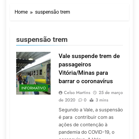
LATAM anuncia 42
São Paulo Ibirapuera
rotas na primeira fase
Home
suspensão trem
de operação do
5 De Agosto De 2026
Embraer 195-E2
Azul retoma voos
diretos entre Porto
Alegre e Montevidéu
5 De Agosto De 2026
suspensão trem
em dezembro
Turismo na Serra
Catarinense: Região do
Salto Caveiras atrai
Vale suspende trem de
5 De Agosto De 2026
novos investimentos e
Toda a Europa em Um
passageiros
fortalece infraestrutura
Só Lugar: Descubra as
Vitória/Minas para
Atrações do Parque
4 De Agosto De 2026
Mini-Europe
barrar o coronavírus
Por Dentro do Atomium:
INFORMATIVO
História, Ciência e a
Celso Martins
25 de março
Melhor Vista de
4 De Agosto De 2026
de 2020
0
3 mins
Bruxelas
Segundo a Vale, a suspensão
é para contribuir com as
ações de contenção à
pandemia do COVID-19, o