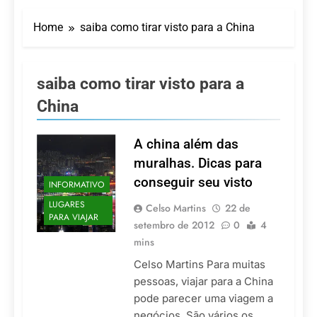
LATAM anuncia 42
São Paulo Ibirapuera
rotas na primeira fase
Home
saiba como tirar visto para a China
de operação do
5 De Agosto De 2026
Embraer 195-E2
Azul retoma voos
diretos entre Porto
Alegre e Montevidéu
saiba como tirar visto para a
5 De Agosto De 2026
em dezembro
Turismo na Serra
China
Catarinense: Região do
Salto Caveiras atrai
5 De Agosto De 2026
novos investimentos e
A china além das
Toda a Europa em Um
fortalece infraestrutura
Só Lugar: Descubra as
muralhas. Dicas para
Atrações do Parque
4 De Agosto De 2026
conseguir seu visto
Mini-Europe
INFORMATIVO
Por Dentro do Atomium:
História, Ciência e a
LUGARES
Celso Martins
22 de
Melhor Vista de
PARA VIAJAR
4 De Agosto De 2026
setembro de 2012
0
4
Bruxelas
mins
Celso Martins Para muitas
pessoas, viajar para a China
pode parecer uma viagem a
negócios. São vários os