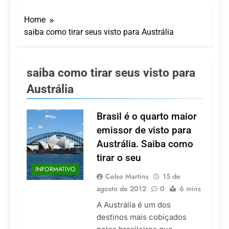
Turismo impulsiona
recorde de passageiros
Home
nos aeroportos da
7 De Agosto De 2026
Região Sul
saiba como tirar seus visto para Austrália
Hotel Premium
Campinas fortalece
atuação nos segmentos
7 De Agosto De 2026
de lazer e corporativo
Executivo com carreira
saiba como tirar seus visto para
internacional, Marc
Austrália
Balanger assume
5 De Agosto De 2026
comando do Wyndham
LATAM anuncia 42
São Paulo Ibirapuera
rotas na primeira fase
Brasil é o quarto maior
de operação do
5 De Agosto De 2026
emissor de visto para
Embraer 195-E2
Azul retoma voos
Austrália. Saiba como
diretos entre Porto
Alegre e Montevidéu
tirar o seu
5 De Agosto De 2026
em dezembro
INFORMATIVO
Celso Martins
15 de
agosto de 2012
0
6 mins
A Austrália é um dos
destinos mais cobiçados