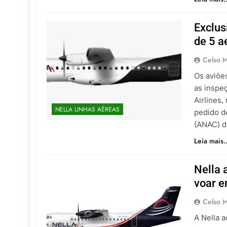
Exclus
de 5 
Celso M
Os aviões
as inspe
Airlines
NELLA LINHAS AÉREAS
pedido d
(ANAC) d
Leia mais..
Nella 
voar e
Celso M
A Nella 