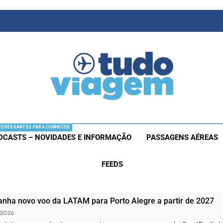
as De Viagem
s Aéreas E Hotéis Em Promocão
TERESSANTES PARA CONHECER
DCASTS – NOVIDADES E INFORMAÇÃO
PASSAGENS AÉREAS
FEEDS
nha novo voo da LATAM para Porto Alegre a partir de 2027
 2026