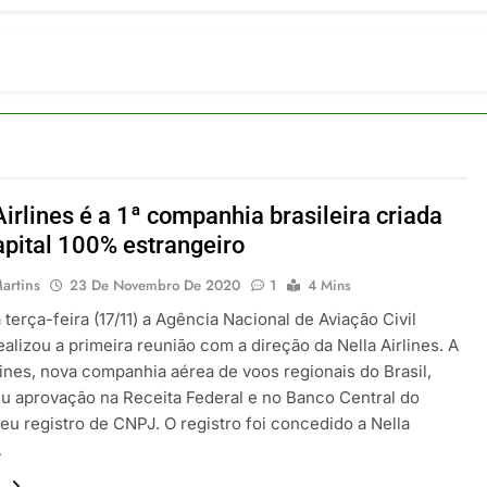
ulsiona recorde de passageiros nos aeroportos da Região Sul
 2026
um Campinas fortalece atuação nos segmentos de lazer e corp
 2026
om carreira internacional, Marc Balanger assume comando do
 2026
ia 42 rotas na primeira fase de operação do Embraer 195-E2
 2026
Airlines é a 1ª companhia brasileira criada
 voos diretos entre Porto Alegre e Montevidéu em dezembro
pital 100% estrangeiro
 2026
artins
23 De Novembro De 2020
1
4 Mins
 terça-feira (17/11) a Agência Nacional de Aviação Civil
alizou a primeira reunião com a direção da Nella Airlines. A
lines, nova companhia aérea de voos regionais do Brasil,
u aprovação na Receita Federal e no Banco Central do
seu registro de CNPJ. O registro foi concedido a Nella
…
.