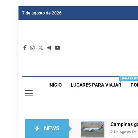
Skip
7 de agosto de 2026
to
content
Dic
Passagen
LUGARES IN
INÍCIO
LUGARES PARA VIAJAR
PO
Campinas ga
NEWS
7 De Agosto De