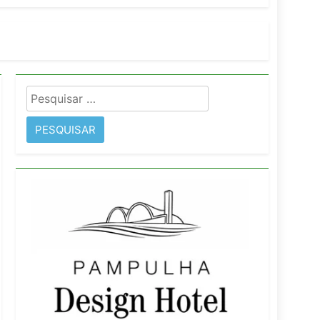
orativo
 Wyndham São Paulo Ibirapuera
Pesquisar
por: