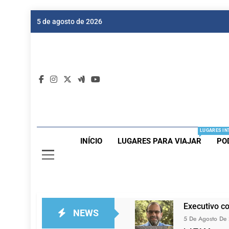
Skip
5 de agosto de 2026
to
content
Dic
Passagen
LUGARES IN
INÍCIO
LUGARES PARA VIAJAR
PO
Executivo c
NEWS
5 De Agosto De