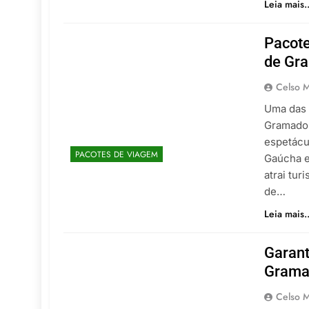
Leia mais..
Pacote
de Gr
Celso M
Uma das 
Gramado 
espetácu
PACOTES DE VIAGEM
Gaúcha e
atrai tur
de…
Leia mais..
Garant
Grama
Celso M