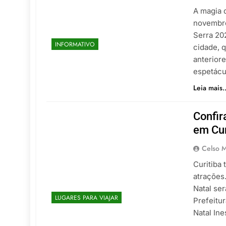
A magia d
novembro
Serra 20
INFORMATIVO
cidade, 
anterior
espetácu
Leia mais..
Confir
em Cur
Celso M
Curitiba 
atrações
Natal se
LUGARES PARA VIAJAR
Prefeitu
Natal In