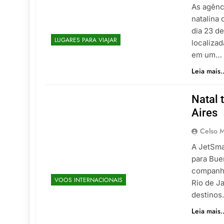
As agênc
natalina
dia 23 de
LUGARES PARA VIAJAR
localiza
em um…
Leia mais..
Natal 
Aires
Celso M
A JetSma
para Buen
companhi
VOOS INTERNACIONAIS
Rio de J
destinos.
Leia mais..