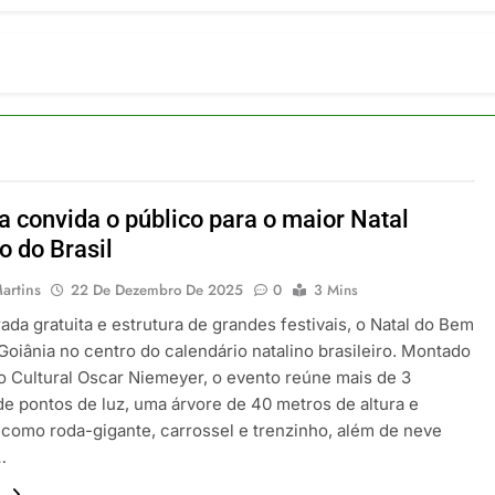
ia 42 rotas na primeira fase de operação do Embraer 195-E2
 2026
 voos diretos entre Porto Alegre e Montevidéu em dezembro
 2026
erra Catarinense: Região do Salto Caveiras atrai novos invest
 2026
pa em Um Só Lugar: Descubra as Atrações do Parque Mini-Eu
 2026
a convida o público para o maior Natal
o Atomium: História, Ciência e a Melhor Vista de Bruxelas
to do Brasil
 2026
artins
22 De Dezembro De 2025
0
3 Mins
da gratuita e estrutura de grandes festivais, o Natal do Bem
Goiânia no centro do calendário natalino brasileiro. Montado
o Cultural Oscar Niemeyer, o evento reúne mais de 3
de pontos de luz, uma árvore de 40 metros de altura e
 como roda-gigante, carrossel e trenzinho, além de neve
…
.