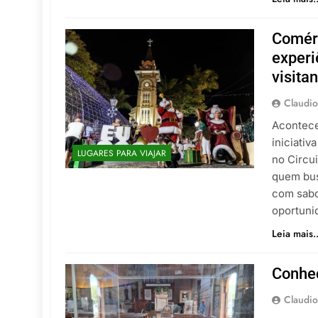
Comérc
experi
visita
Claudio
Acontece
iniciati
LUGARES PARA VIAJAR
no Circui
quem bus
com sabo
oportuni
Leia mais..
Conheç
Claudio