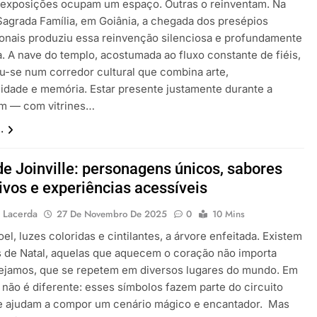
exposições ocupam um espaço. Outras o reinventam. Na
 Sagrada Família, em Goiânia, a chegada dos presépios
ionais produziu essa reinvenção silenciosa e profundamente
a. A nave do templo, acostumada ao fluxo constante de fiéis,
u-se num corredor cultural que combina arte,
alidade e memória. Estar presente justamente durante a
m — com vitrines…
.
de Joinville: personagens únicos, sabores
ivos e experiências acessíveis
 Lacerda
27 De Novembro De 2025
0
10 Mins
l, luzes coloridas e cintilantes, a árvore enfeitada. Existem
s de Natal, aquelas que aquecem o coração não importa
ejamos, que se repetem em diversos lugares do mundo. Em
, não é diferente: esses símbolos fazem parte do circuito
 e ajudam a compor um cenário mágico e encantador. Mas