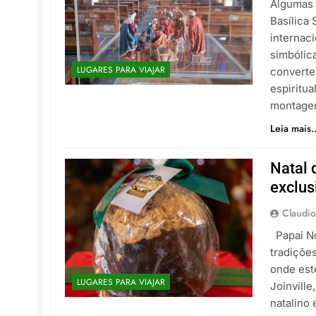
Algumas 
Basílica
internac
simbólic
LUGARES PARA VIAJAR
converte
espiritu
montage
Leia mais..
Natal 
exclus
Claudio
Papai Noe
tradiçõe
onde est
LUGARES PARA VIAJAR
Joinville
natalino