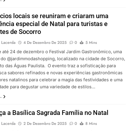
ios locais se reuniram e criaram uma
ência especial de Natal para turistas e
ntes de Socorro
 Lacerda
4 De Dezembro De 2025
0
5 Mins
 até 24 de dezembro o Festival Jardim Gastronômico, uma
va do @jardimmodashopping, localizado na cidade de Socorro,
to das Águas Paulista. O evento traz a sofisticação para
ca sabores refinados e novas experiências gastronômicas
res natalinos para celebrar a magia das festividades e uma
dade para degustar uma variedade de estilos…
.
a a Basílica Sagrada Família no Natal
 Lacerda
2 De Dezembro De 2025
0
8 Mins