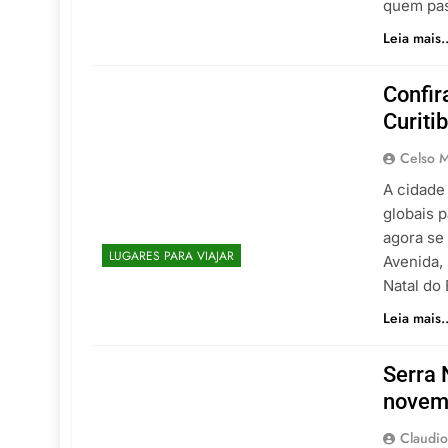
quem pa
Leia mais..
Confir
Curiti
Celso M
A cidade
globais p
agora se 
LUGARES PARA VIAJAR
Avenida, 
Natal do
Leia mais..
Serra 
novem
Claudio