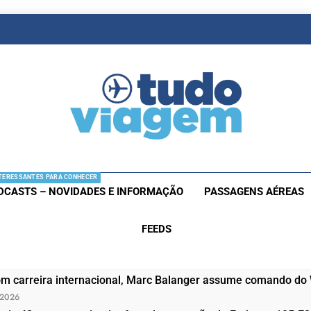
as De Viagem
s Aéreas E Hotéis Em Promocão
TERESSANTES PARA CONHECER
DCASTS – NOVIDADES E INFORMAÇÃO
PASSAGENS AÉREAS
FEEDS
om carreira internacional, Marc Balanger assume comando do
 2026