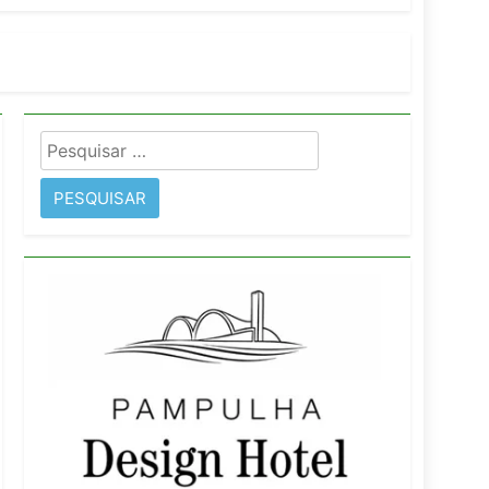
imentos e fortalece infraestrutura
Pesquisar
rope
por: