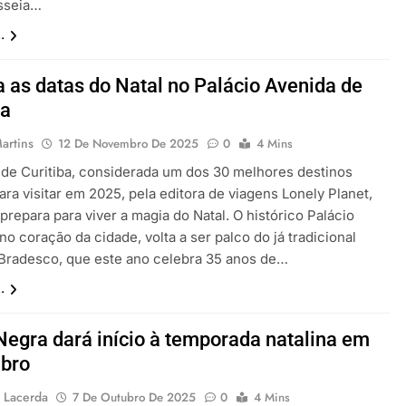
sseia…
.
a as datas do Natal no Palácio Avenida de
ba
artins
12 De Novembro De 2025
0
4 Mins
 de Curitiba, considerada um dos 30 melhores destinos
ara visitar em 2025, pela editora de viagens Lonely Planet,
prepara para viver a magia do Natal. O histórico Palácio
no coração da cidade, volta a ser palco do já tradicional
 Bradesco, que este ano celebra 35 anos de…
.
Negra dará início à temporada natalina em
bro
 Lacerda
7 De Outubro De 2025
0
4 Mins