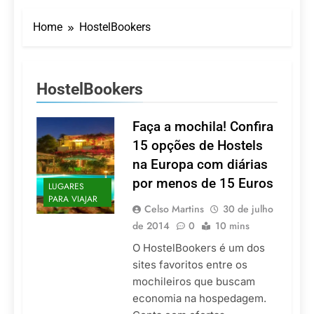
LATAM anuncia 42
São Paulo Ibirapuera
rotas na primeira fase
Home
HostelBookers
de operação do
5 De Agosto De 2026
Embraer 195-E2
Azul retoma voos
diretos entre Porto
Alegre e Montevidéu
5 De Agosto De 2026
HostelBookers
em dezembro
Turismo na Serra
Catarinense: Região do
Salto Caveiras atrai
Faça a mochila! Confira
5 De Agosto De 2026
novos investimentos e
Toda a Europa em Um
15 opções de Hostels
fortalece infraestrutura
Só Lugar: Descubra as
na Europa com diárias
Atrações do Parque
4 De Agosto De 2026
Mini-Europe
por menos de 15 Euros
LUGARES
Por Dentro do Atomium:
PARA VIAJAR
História, Ciência e a
Celso Martins
30 de julho
Melhor Vista de
4 De Agosto De 2026
de 2014
0
10 mins
Bruxelas
O HostelBookers é um dos
sites favoritos entre os
mochileiros que buscam
economia na hospedagem.