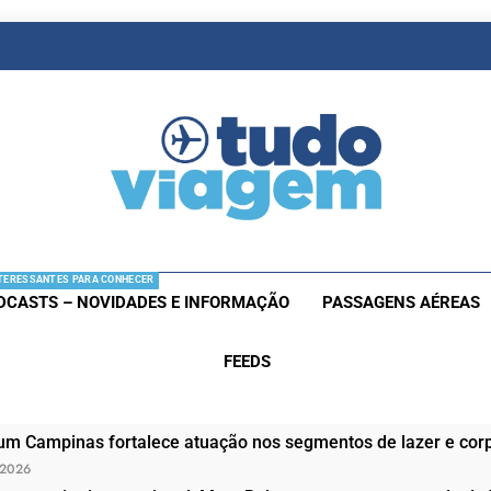
as De Viagem
s Aéreas E Hotéis Em Promocão
TERESSANTES PARA CONHECER
DCASTS – NOVIDADES E INFORMAÇÃO
PASSAGENS AÉREAS
FEEDS
um Campinas fortalece atuação nos segmentos de lazer e corp
 2026