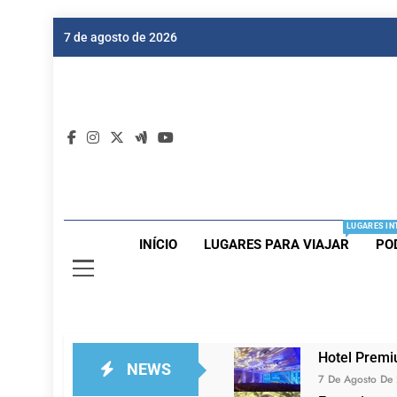
Skip
7 de agosto de 2026
to
content
Dic
Passagen
LUGARES IN
INÍCIO
LUGARES PARA VIAJAR
PO
Hotel Premi
NEWS
7 De Agosto De