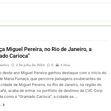
om carreira internacional, Marc Balanger assume comando do
 2026
ia 42 rotas na primeira fase de operação do Embraer 195-E2
 2026
 voos diretos entre Porto Alegre e Montevidéu em dezembro
 2026
erra Catarinense: Região do Salto Caveiras atrai novos invest
 2026
a Miguel Pereira, no Rio de Janeiro, a
pa em Um Só Lugar: Descubra as Atrações do Parque Mini-Eu
ado Carioca”
 2026
artins
3 De Julho De 2024
0
4 Mins
 deste ano Miguel Pereira ganhou destaque com o início do
de Maria Fumaça, que percorre paisagens exuberantes da
 cidade de Miguel Pereira, no Rio de Janeiro, na região do
Café, acaba de entrar no portfólio de destinos da CVC Corp.
a como a “Gramado Carioca”, a cidade se…
.