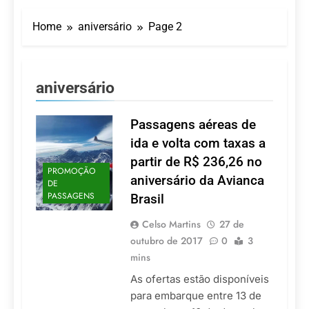
Turismo impulsiona
recorde de passageiros
Home
aniversário
Page 2
nos aeroportos da
7 De Agosto De 2026
Região Sul
Hotel Premium
Campinas fortalece
atuação nos segmentos
7 De Agosto De 2026
aniversário
de lazer e corporativo
Executivo com carreira
internacional, Marc
Balanger assume
Passagens aéreas de
5 De Agosto De 2026
comando do Wyndham
LATAM anuncia 42
ida e volta com taxas a
São Paulo Ibirapuera
rotas na primeira fase
partir de R$ 236,26 no
de operação do
5 De Agosto De 2026
PROMOÇÃO
Embraer 195-E2
aniversário da Avianca
DE
Azul retoma voos
PASSAGENS
Brasil
diretos entre Porto
Alegre e Montevidéu
5 De Agosto De 2026
em dezembro
Celso Martins
27 de
outubro de 2017
0
3
mins
As ofertas estão disponíveis
para embarque entre 13 de