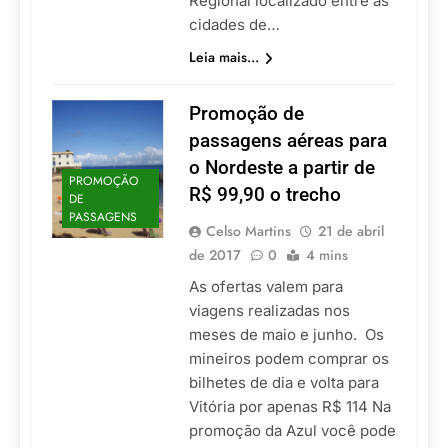
Regional localizado entre as
cidades de…
Leia mais...
Promoção de
passagens aéreas para
o Nordeste a partir de
PROMOÇÃO
R$ 99,90 o trecho
DE
PASSAGENS
Celso Martins
21 de abril
de 2017
0
4 mins
As ofertas valem para
viagens realizadas nos
meses de maio e junho. Os
mineiros podem comprar os
bilhetes de dia e volta para
Vitória por apenas R$ 114 Na
promoção da Azul você pode