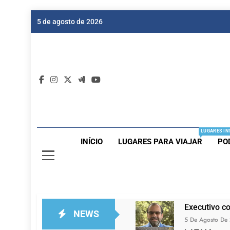
Skip
5 de agosto de 2026
to
content
Dic
Passagen
LUGARES IN
INÍCIO
LUGARES PARA VIAJAR
PO
Executivo c
NEWS
5 De Agosto De