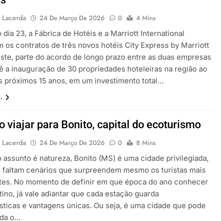
 Lacerda
24 De Março De 2026
0
4 Mins
 dia 23, a Fábrica de Hotéis e a Marriott International
m os contratos de três novos hotéis City Express by Marriott
ste, parte do acordo de longo prazo entre as duas empresas
ê a inauguração de 30 propriedades hoteleiras na região ao
s próximos 15 anos, em um investimento total…
.
 viajar para Bonito, capital do ecoturismo
 Lacerda
24 De Março De 2026
0
8 Mins
 assunto é natureza, Bonito (MS) é uma cidade privilegiada,
 faltam cenários que surpreendem mesmo os turistas mais
tes. No momento de definir em que época do ano conhecer
ino, já vale adiantar que cada estação guarda
ísticas e vantagens únicas. Ou seja, é uma cidade que pode
ada o…