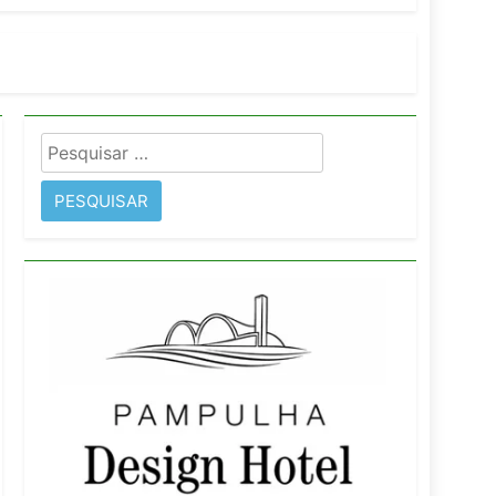
imentos e fortalece infraestrutura
Pesquisar
rope
por: