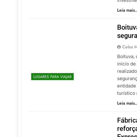
Investme
Leia mais..
Boituv
segura
Celso M
Boituva, 
início d
realizad
LUGARES PARA VIAJAR
seguranç
entidade
turístico
Leia mais..
Fábric
reforç
Expre