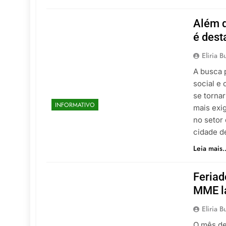
Além d
é dest
Eliria B
A busca 
social e
se torna
INFORMATIVO
mais exi
no setor 
cidade d
Leia mais..
Feriad
MME la
Eliria B
O mês de