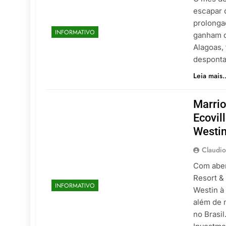
escapar 
prolonga
INFORMATIVO
ganham d
Alagoas, 
despont
Leia mais..
Marrio
Ecovil
Westin
Claudio
Com aber
Resort &
INFORMATIVO
Westin à
além de 
no Brasi