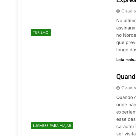
Claudio
No último
assinara
TURISMO
no Norde
que prev
longo do
Leia mais..
Quando
Claudio
Quando o
onde não
experien
esse dest
LUGARES PARA VIAJAR
caracter
ser visit