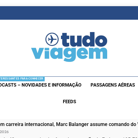
as De Viagem
s Aéreas E Hotéis Em Promocão
TERESSANTES PARA CONHECER
DCASTS – NOVIDADES E INFORMAÇÃO
PASSAGENS AÉREAS
FEEDS
om carreira internacional, Marc Balanger assume comando do
 2026