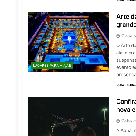
Arte d
grande
Claudio
O Arte d
ala, mar
suspensa 
LUGARES PARA VIAJAR
evento e
presença
Leia mais..
Confir
nova c
Celso M
A Aena, 