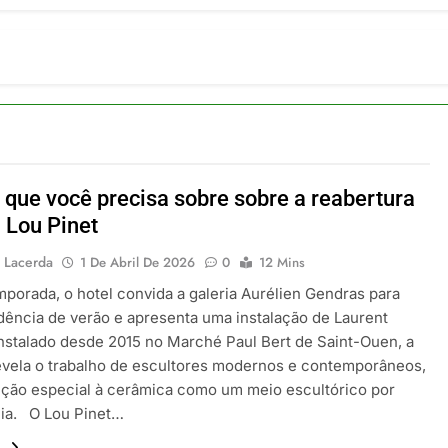
ia 42 rotas na primeira fase de operação do Embraer 195-E2
 2026
 voos diretos entre Porto Alegre e Montevidéu em dezembro
 2026
erra Catarinense: Região do Salto Caveiras atrai novos invest
 2026
pa em Um Só Lugar: Descubra as Atrações do Parque Mini-Eu
 2026
 que você precisa sobre sobre a reabertura
o Atomium: História, Ciência e a Melhor Vista de Bruxelas
l Lou Pinet
 2026
 Lacerda
1 De Abril De 2026
0
12 Mins
mporada, o hotel convida a galeria Aurélien Gendras para
dência de verão e apresenta uma instalação de Laurent
Instalado desde 2015 no Marché Paul Bert de Saint-Ouen, a
revela o trabalho de escultores modernos e contemporâneos,
ção especial à cerâmica como um meio escultórico por
ia. O Lou Pinet…
.