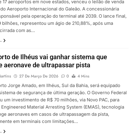
e 17 aeroportos em nove estados, venceu o leilão de venda
a do Aeroporto Internacional do Galeão. A concessionária
sponsável pela operação do terminal até 2039. O lance final,
9 bilhões, representou um ágio de 210,88%, após uma
acirrada com as…
.
rto de Ilhéus vai ganhar sistema que
 aeronave de ultrapassar pista
artins
27 De Março De 2026
0
4 Mins
rto Jorge Amado, em Ilhéus, Sul da Bahia, será equipado
istema de segurança de última geração. O Governo Federal
u um investimento de R$ 70 milhões, via Novo PAC, para
 o Engineered Material Arresting System (EMAS), tecnologia
ege aeronaves em casos de ultrapassagem da pista,
mente em terminais com limitações…
.