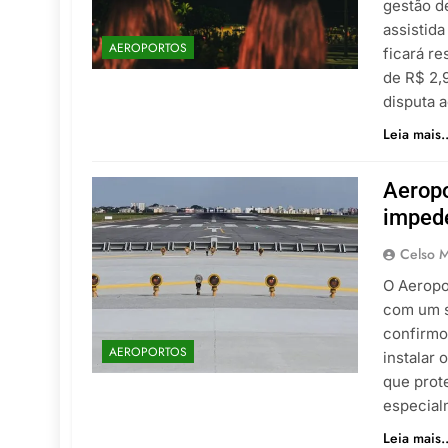
gestão d
assistid
AEROPORTOS
ficará re
de R$ 2,
disputa 
Leia mais..
Aeropo
impede
Celso M
O Aeropo
com um s
confirmo
AEROPORTOS
instalar
que prot
especial
Leia mais..