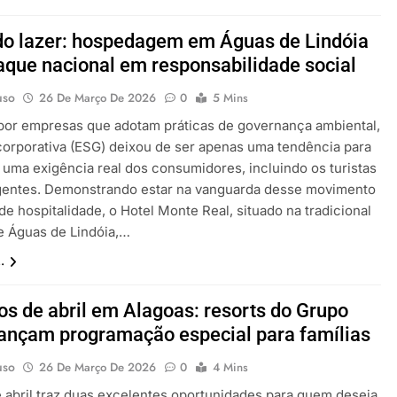
o lazer: hospedagem em Águas de Lindóia
aque nacional em responsabilidade social
uso
26 De Março De 2026
0
5 Mins
por empresas que adotam práticas de governança ambiental,
 corporativa (ESG) deixou de ser apenas uma tendência para
r uma exigência real dos consumidores, incluindo os turistas
gentes. Demonstrando estar na vanguarda desse movimento
de hospitalidade, o Hotel Monte Real, situado na tradicional
e Águas de Lindóia,…
.
os de abril em Alagoas: resorts do Grupo
nçam programação especial para famílias
uso
26 De Março De 2026
0
4 Mins
 abril traz duas excelentes oportunidades para quem deseja