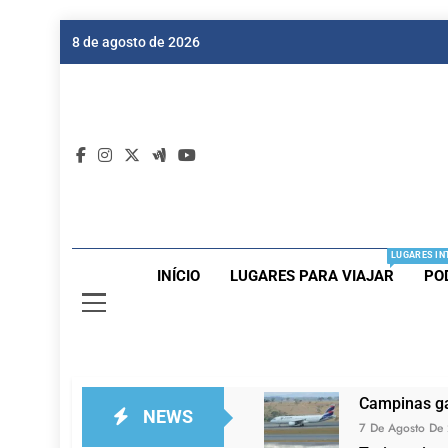
Skip
8 de agosto de 2026
to
content
Dic
Passagen
LUGARES IN
INÍCIO
LUGARES PARA VIAJAR
PO
Campinas ga
NEWS
7 De Agosto De