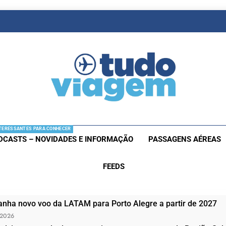
as De Viagem
s Aéreas E Hotéis Em Promocão
TERESSANTES PARA CONHECER
DCASTS – NOVIDADES E INFORMAÇÃO
PASSAGENS AÉREAS
FEEDS
nha novo voo da LATAM para Porto Alegre a partir de 2027
 2026