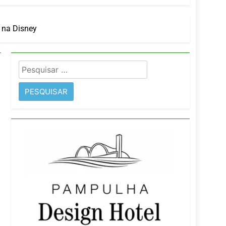
orativo
 na Disney
 Wyndham São Paulo Ibirapuera
Pesquisar
por: