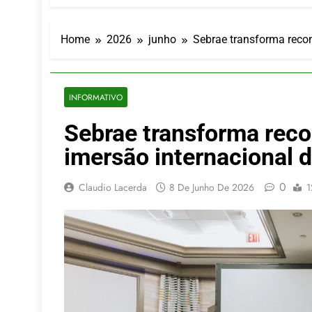
Turismo imp
7 De Agosto De
Hotel Premi
Home
2026
junho
Sebrae transforma recon
7 De Agosto De
Executivo c
5 De Agosto De
INFORMATIVO
LATAM anunc
Sebrae transforma reco
5 De Agosto De
Azul retoma
imersão internacional 
5 De Agosto De
0
Claudio Lacerda
8 De Junho De 2026
1