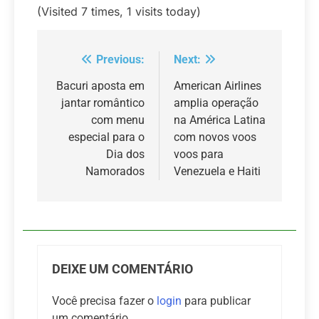
(Visited 7 times, 1 visits today)
Previous:
Next:
Navegação
de
Bacuri aposta em
American Airlines
jantar romântico
amplia operação
Post
com menu
na América Latina
especial para o
com novos voos
Dia dos
voos para
Namorados
Venezuela e Haiti
DEIXE UM COMENTÁRIO
Você precisa fazer o
login
para publicar
um comentário.