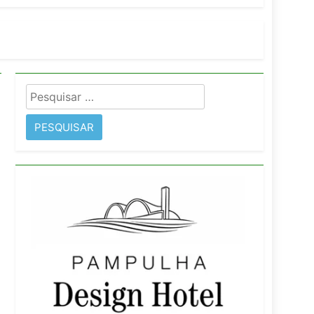
orativo
 Wyndham São Paulo Ibirapuera
Pesquisar
por:
imentos e fortalece infraestrutura