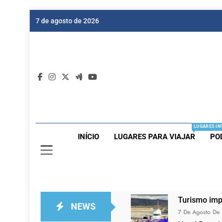
Skip
7 de agosto de 2026
to
content
Dic
Passagen
LUGARES IN
INÍCIO
LUGARES PARA VIAJAR
PO
Turismo imp
NEWS
7 De Agosto De