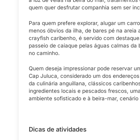
à luz de velas na beira do mar, tratamento
quem quer desfrutar companhia sem ser in
Para quem prefere explorar, alugar um carr
menos óbvios da ilha, de bares pé na areia a
crayfish caribenho, é servido com destaque
passeio de caiaque pelas águas calmas da b
no caminho.
Quem deseja impressionar pode reservar um
Cap Juluca, considerado um dos endereços 
da culinária anguillana, clássicos caribenh
ingredientes locais e pescados frescos, um
ambiente sofisticado e à beira-mar, cenário
Dicas de atividades