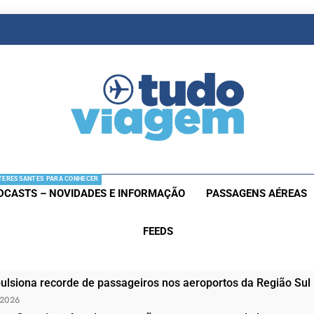
as De Viagem
s Aéreas E Hotéis Em Promocão
TERESSANTES PARA CONHECER
DCASTS – NOVIDADES E INFORMAÇÃO
PASSAGENS AÉREAS
FEEDS
ulsiona recorde de passageiros nos aeroportos da Região Sul
 2026