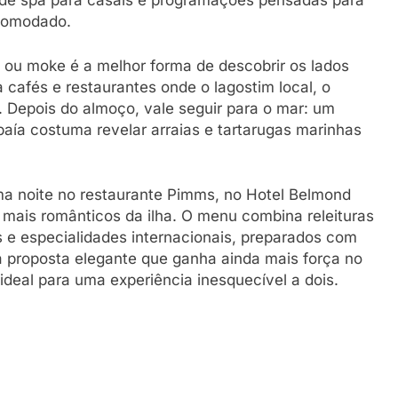
s de spa para casais e programações pensadas para
comodado.
o ou moke é a melhor forma de descobrir os lados
 cafés e restaurantes onde o lagostim local, o
. Depois do almoço, vale seguir para o mar: um
aía costuma revelar arraias e tartarugas marinhas
a noite no restaurante Pimms, no Hotel Belmond
mais românticos da ilha. O menu combina releituras
os e especialidades internacionais, preparados com
a proposta elegante que ganha ainda mais força no
 ideal para uma experiência inesquecível a dois.