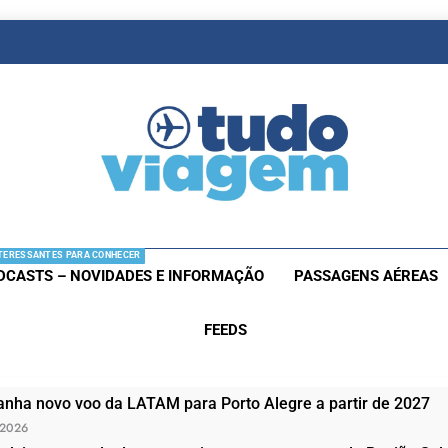
as De Viagem
s Aéreas E Hotéis Em Promocão
TERESSANTES PARA CONHECER
DCASTS – NOVIDADES E INFORMAÇÃO
PASSAGENS AÉREAS
FEEDS
nha novo voo da LATAM para Porto Alegre a partir de 2027
 2026