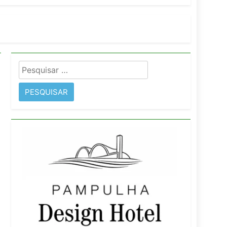
orativo
 Wyndham São Paulo Ibirapuera
Pesquisar
por: