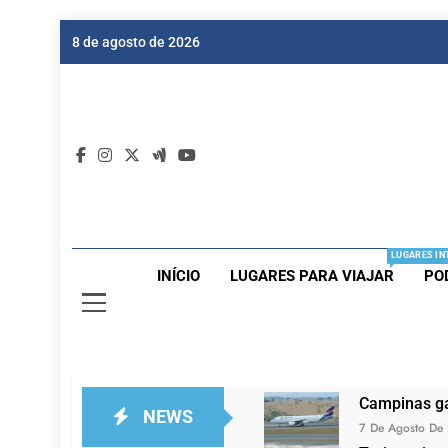
Skip
8 de agosto de 2026
to
content
Dic
Passagen
LUGARES IN
INÍCIO
LUGARES PARA VIAJAR
PO
Campinas ga
NEWS
7 De Agosto De