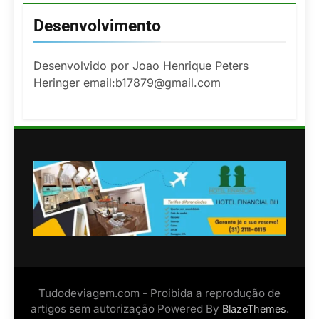
Desenvolvimento
Desenvolvido por Joao Henrique Peters
Heringer email:b17879@gmail.com
Tudodeviagem.com - Proibida a reprodução de
artigos sem autorização Powered By
.
BlazeThemes