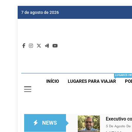
Skip
7 de agosto de 2026
to
content
Dic
Passagen
LUGARES IN
INÍCIO
LUGARES PARA VIAJAR
PO
Executivo c
NEWS
5 De Agosto De