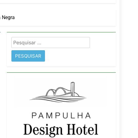
a Negra
imentos e fortalece infraestrutura
Pesquisar
rope
por: