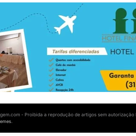
gem.com - Proibida a reprodução de artigos sem autorização
.
hemes