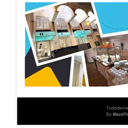
Tudodevia
By
BlazeT