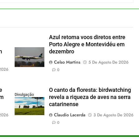
Azul retoma voos diretos entre
Porto Alegre e Montevidéu em
m
dezembro
Celso Martins
5 De Agosto De 2026
2026
0
e
O canto da floresta: birdwatching
Divulgação
em
revela a riqueza de aves na serra
catarinense
Claudio Lacerda
2026
3 De Agosto De 2026
0