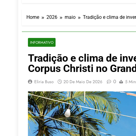
LATAM anunc
5 De Agosto De
Azul retoma
Home
2026
maio
Tradição e clima de inv
5 De Agosto De
Turismo na S
5 De Agosto De
INFORMATIVO
Toda a Euro
Tradição e clima de in
4 De Agosto De
Por Dentro d
Corpus Christi no Gran
4 De Agosto De
0
Eliria Buso
20 De Maio De 2026
5 Min