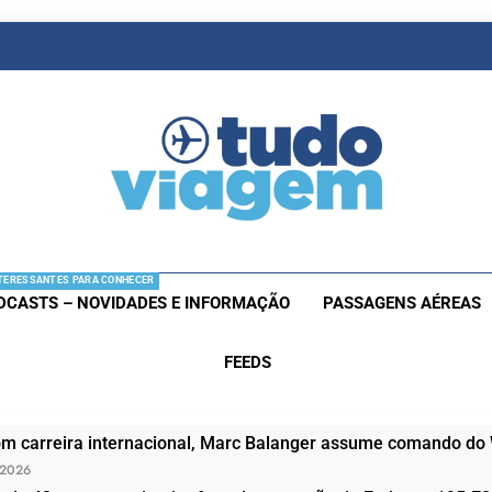
as De Viagem
s Aéreas E Hotéis Em Promocão
TERESSANTES PARA CONHECER
DCASTS – NOVIDADES E INFORMAÇÃO
PASSAGENS AÉREAS
FEEDS
om carreira internacional, Marc Balanger assume comando do
 2026