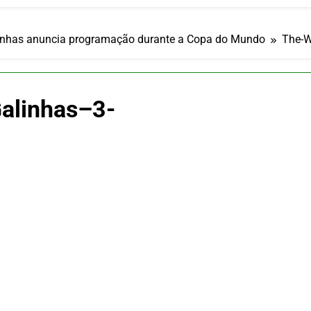
ia 42 rotas na primeira fase de operação do Embraer 195-E2
 2026
 voos diretos entre Porto Alegre e Montevidéu em dezembro
linhas anuncia programação durante a Copa do Mundo
The-W
 2026
erra Catarinense: Região do Salto Caveiras atrai novos invest
 2026
alinhas–3-
pa em Um Só Lugar: Descubra as Atrações do Parque Mini-Eu
 2026
o Atomium: História, Ciência e a Melhor Vista de Bruxelas
 2026