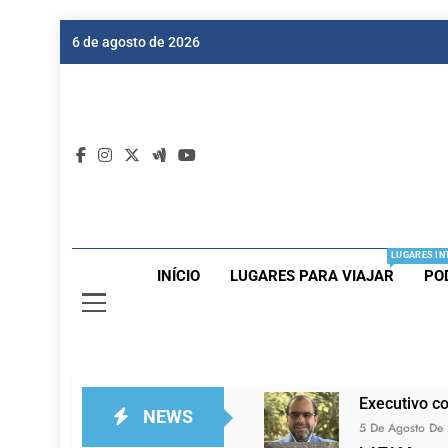
Skip
6 de agosto de 2026
to
content
Dic
Passagen
LUGARES IN
INÍCIO
LUGARES PARA VIAJAR
PO
Executivo c
NEWS
5 De Agosto De