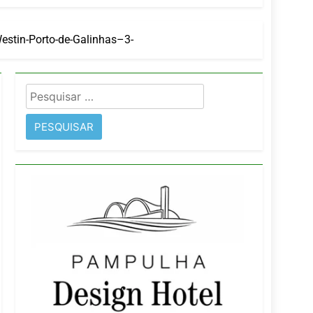
estin-Porto-de-Galinhas–3-
imentos e fortalece infraestrutura
Pesquisar
rope
por: