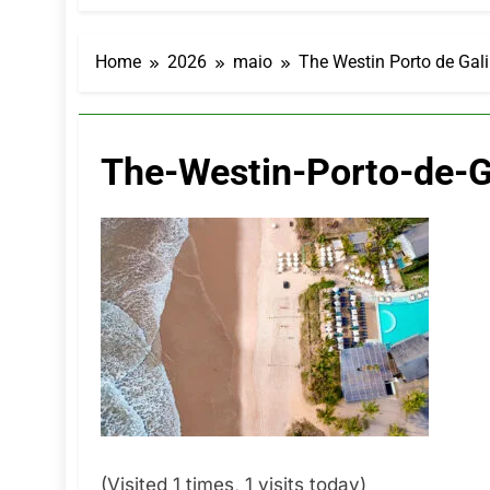
LATAM anunc
5 De Agosto De
Azul retoma
Home
2026
maio
The Westin Porto de Ga
5 De Agosto De
Turismo na S
5 De Agosto De
The-Westin-Porto-de-G
Toda a Euro
4 De Agosto De
Por Dentro d
4 De Agosto De
(Visited 1 times, 1 visits today)