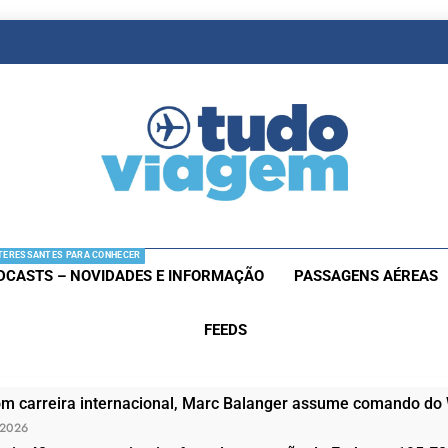
as De Viagem
s Aéreas E Hotéis Em Promocão
TERESSANTES PARA CONHECER
DCASTS – NOVIDADES E INFORMAÇÃO
PASSAGENS AÉREAS
FEEDS
om carreira internacional, Marc Balanger assume comando do
 2026