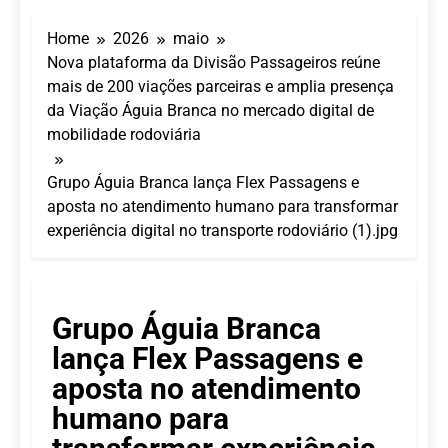
Turismo impulsiona
recorde de passageiros
Home
2026
maio
nos aeroportos da
7 De Agosto De 2026
Região Sul
Nova plataforma da Divisão Passageiros reúne
Hotel Premium
mais de 200 viações parceiras e amplia presença
Campinas fortalece
atuação nos segmentos
da Viação Águia Branca no mercado digital de
7 De Agosto De 2026
de lazer e corporativo
mobilidade rodoviária
Executivo com carreira
internacional, Marc
Balanger assume
5 De Agosto De 2026
Grupo Águia Branca lança Flex Passagens e
comando do Wyndham
LATAM anuncia 42
aposta no atendimento humano para transformar
São Paulo Ibirapuera
rotas na primeira fase
experiência digital no transporte rodoviário (1).jpg
de operação do
5 De Agosto De 2026
Embraer 195-E2
Azul retoma voos
diretos entre Porto
Alegre e Montevidéu
5 De Agosto De 2026
Grupo Águia Branca
em dezembro
lança Flex Passagens e
aposta no atendimento
humano para