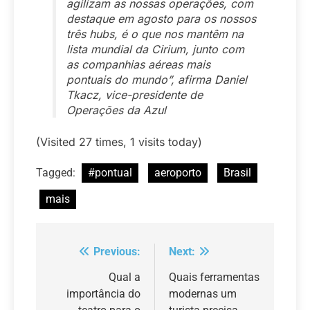
agilizam as nossas operações, com
destaque em agosto para os nossos
três hubs, é o que nos mantêm na
lista mundial da Cirium, junto com
as companhias aéreas mais
pontuais do mundo”, afirma Daniel
Tkacz, vice-presidente de
Operações da Azul
(Visited 27 times, 1 visits today)
Tagged:
#pontual
aeroporto
Brasil
mais
Previous:
Next:
Navegação
de
Qual a
Quais ferramentas
importância do
modernas um
Post