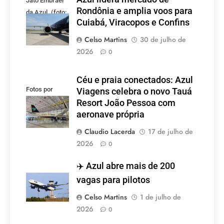
Jato Embraer
Rondônia e amplia voos para
da Azul. (foto:
Cuiabá, Viracopos e Confins
Tudo Viagem)
Celso Martins
30 de julho de
2026
0
Céu e praia conectados: Azul
Fotos por
Viagens celebra o novo Tauá
Divulgação
Resort João Pessoa com
aeronave própria
Claudio Lacerda
17 de julho de
2026
0
✈️ Azul abre mais de 200
vagas para pilotos
Celso Martins
1 de julho de
2026
0