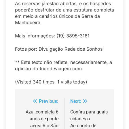
As reservas já estão abertas, e os hóspedes
poderão desfrutar de uma estrutura completa
em meio a cenários únicos da Serra da
Mantiqueira.
Mais informações: (19) 3895-3161
Fotos por: Divulgação Rede dos Sonhos
** Este texto não reflete, necessariamente, a
opinião do tudodeviagem.com
(Visited 340 times, 1 visits today)
Previous:
Next:
Navegação
de
Azul completa 6
Confira para quais
anos de ponte
cidades o
Post
aérea Rio-São
Aeroporto de