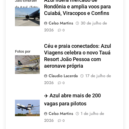
Jato Embraer
Rondônia e amplia voos para
da Azul. (foto:
Cuiabá, Viracopos e Confins
Tudo Viagem)
Celso Martins
30 de julho de
2026
0
Céu e praia conectados: Azul
Fotos por
Viagens celebra o novo Tauá
Divulgação
Resort João Pessoa com
aeronave própria
Claudio Lacerda
17 de julho de
2026
0
✈️ Azul abre mais de 200
vagas para pilotos
Celso Martins
1 de julho de
2026
0