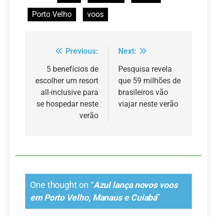
Porto Velho
voos
Previous:
Next:
Navegação
de
5 benefícios de
Pesquisa revela
escolher um resort
que 59 milhões de
Post
all-inclusive para
brasileiros vão
se hospedar neste
viajar neste verão
verão
One thought on “
Azul lança novos voos
em Porto Velho, Manaus e Cuiabá
”