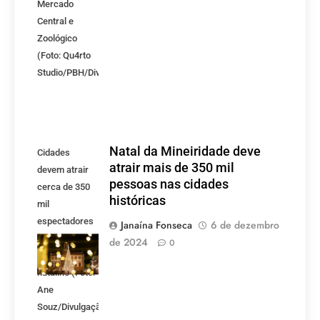
Mercado
Central e
Zoológico
(Foto: Qu4rto
Studio/PBH/Divulgação)
Natal da Mineiridade deve
Cidades
atrair mais de 350 mil
devem atrair
pessoas nas cidades
cerca de 350
históricas
mil
espectadores
Janaína Fonseca
6 de dezembro
durante todo o
de 2024
0
período
natalino (Foto:
Ane
Souz/Divulgação)