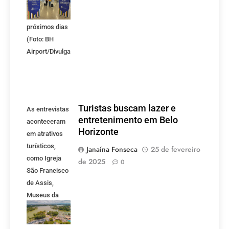
milhares de
turistas nos
próximos dias
(Foto: BH
Airport/Divulgação)
Turistas buscam lazer e
As entrevistas
entretenimento em Belo
aconteceram
Horizonte
em atrativos
turísticos,
Janaína Fonseca
25 de fevereiro
como Igreja
de 2025
0
São Francisco
de Assis,
Museus da
Praça da
Liberdade,