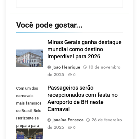
Você pode gostar...
Minas Gerais ganha destaque
mundial como destino
imperdível para 2026
Joao Henrique
10 de novembro
de 2025
0
Passageiros serão
Com um dos
recepcionados com festa no
carnavais
Aeroporto de BH neste
mais famosos
Carnaval
do Brasil, Belo
Horizonte se
Janaína Fonseca
26 de fevereiro
prepara para
de 2025
0
receber