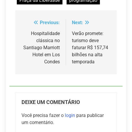
Praça da Liberdade
programação
Previous:
Next:
Navegação
de
Hospitalidade
Verão promete:
clássica no
turismo deve
Post
Santiago Marriott
faturar R$ 157,74
Hotel em Los
bilhões na alta
Condes
temporada
DEIXE UM COMENTÁRIO
Você precisa fazer o
login
para publicar
um comentário.