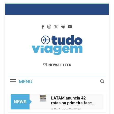
Skip
to
content
Dicas De
Passagens Aéreas E Hotéis Em
NEWSLETTER
Viagem
Promocão
MENU
LATAM anuncia 42
NEWS
rotas na primeira fase
de operação do
5 De Agosto De 2026
Embraer 195-E2