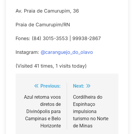
Av. Praia de Camurupim, 36
Praia de Camurupim/RN
Fones: (84) 3015-3553 | 99938-2867
Instagram:
@caranguejo_do_olavo
(Visited 41 times, 1 visits today)
Previous:
Next:
Navegação
de
Azul retoma voos
Cordilheira do
diretos de
Espinhaço
Post
Divinópolis para
impulsiona
Campinas e Belo
turismo no Norte
Horizonte
de Minas