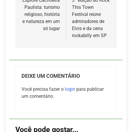
de
Explore Cachoeira
3ª edição do Rock
Paulista: turismo
This Town
Post
religioso, história
Festival reúne
e natureza em um
admiradores de
só lugar
Elvis e da cena
rockabilly em SP
DEIXE UM COMENTÁRIO
Você precisa fazer o
login
para publicar
um comentário.
Você pode gostar...