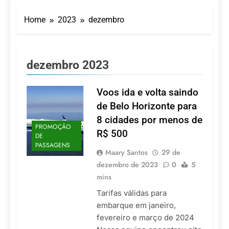
Turismo impulsiona
recorde de passageiros
Home
2023
dezembro
nos aeroportos da
7 De Agosto De 2026
Região Sul
Hotel Premium
Campinas fortalece
atuação nos segmentos
7 De Agosto De 2026
dezembro 2023
de lazer e corporativo
Executivo com carreira
internacional, Marc
Balanger assume
Voos ida e volta saindo
5 De Agosto De 2026
comando do Wyndham
LATAM anuncia 42
de Belo Horizonte para
São Paulo Ibirapuera
rotas na primeira fase
8 cidades por menos de
de operação do
5 De Agosto De 2026
PROMOÇÃO
Embraer 195-E2
R$ 500
DE
Azul retoma voos
PASSAGENS
diretos entre Porto
Maary Santos
29 de
Alegre e Montevidéu
5 De Agosto De 2026
dezembro de 2023
0
5
em dezembro
mins
Tarifas válidas para
embarque em janeiro,
fevereiro e março de 2024