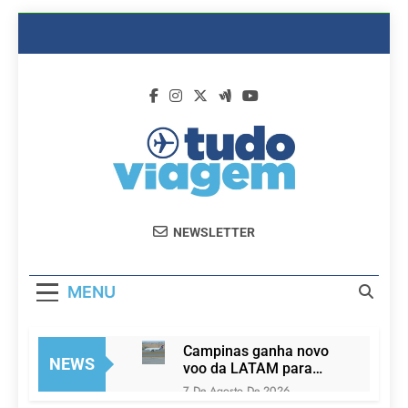
Skip
to
content
Dicas De
Passagens Aéreas E Hotéis Em
NEWSLETTER
Viagem
Promocão
MENU
Campinas ganha novo
NEWS
voo da LATAM para
Porto Alegre a partir de
7 De Agosto De 2026
2027