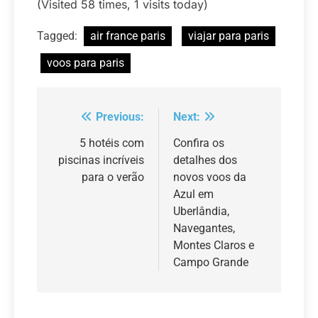
(Visited 58 times, 1 visits today)
Tagged:
air france paris
viajar para paris
voos para paris
Previous:
Next:
Navegação
de
5 hotéis com
Confira os
piscinas incríveis
detalhes dos
Post
para o verão
novos voos da
Azul em
Uberlândia,
Navegantes,
Montes Claros e
Campo Grande