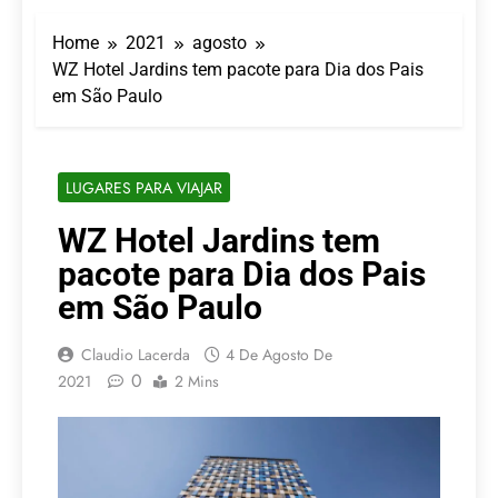
Campinas ganha novo
aeroporto
voo da LATAM para
Home
2021
agosto
Porto Alegre a partir de
7 De Agosto De 2026
2027
WZ Hotel Jardins tem pacote para Dia dos Pais
Turismo impulsiona
em São Paulo
recorde de passageiros
nos aeroportos da
7 De Agosto De 2026
Região Sul
Hotel Premium
Campinas fortalece
LUGARES PARA VIAJAR
atuação nos segmentos
7 De Agosto De 2026
de lazer e corporativo
Executivo com carreira
WZ Hotel Jardins tem
internacional, Marc
pacote para Dia dos Pais
Balanger assume
5 De Agosto De 2026
comando do Wyndham
LATAM anuncia 42
em São Paulo
São Paulo Ibirapuera
rotas na primeira fase
de operação do
5 De Agosto De 2026
Claudio Lacerda
4 De Agosto De
Embraer 195-E2
0
2021
2 Mins