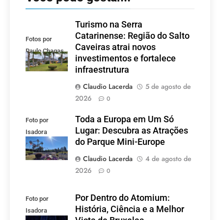
Turismo na Serra
Catarinense: Região do Salto
Fotos por
Caveiras atrai novos
Paulo Chagas
investimentos e fortalece
infraestrutura
Claudio Lacerda
5 de agosto de
2026
0
Toda a Europa em Um Só
Foto por
Lugar: Descubra as Atrações
Isadora
do Parque Mini-Europe
Lacerda
Claudio Lacerda
4 de agosto de
2026
0
Por Dentro do Atomium:
Foto por
História, Ciência e a Melhor
Isadora