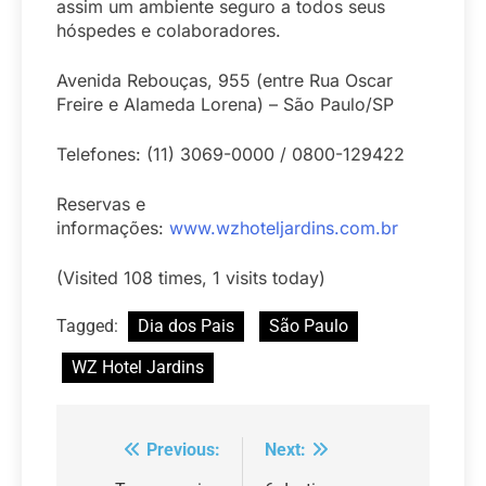
assim um ambiente seguro a todos seus
hóspedes e colaboradores.
Avenida Rebouças, 955 (entre Rua Oscar
Freire e Alameda Lorena) – São Paulo/SP
Telefones: (11) 3069-0000 / 0800-129422
Reservas e
informações:
www.wzhoteljardins.com.br
(Visited 108 times, 1 visits today)
Tagged:
Dia dos Pais
São Paulo
WZ Hotel Jardins
Previous:
Next:
Navegação