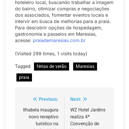
hoteleiro local, buscando trabalhar a imagem
do bairro, otimizar compras e negociações
dos associados, fomentar eventos locais e
intervir em busca de melhorias para a praia.
Para descobrir opções de hospedagem,
gastronomia e passeios em Maresias,
acesse:
praiademaresias.com.br
(Visited 299 times, 1 visits today)
Tagged:
férias de verão
Maresias
praia
Previous:
Next:
Navegação
de
Ilhabela inaugura
WZ Hotel Jardins
novo receptivo
realiza 4ª
Post
turístico na
Convenção de