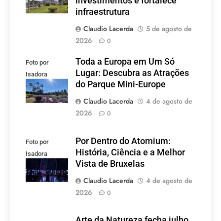
investimentos e fortalece
infraestrutura
Claudio Lacerda
5 de agosto de
2026
0
Toda a Europa em Um Só
Foto por
Lugar: Descubra as Atrações
Isadora
do Parque Mini-Europe
Lacerda
Claudio Lacerda
4 de agosto de
2026
0
Por Dentro do Atomium:
Foto por
História, Ciência e a Melhor
Isadora
Vista de Bruxelas
Lacerda
Claudio Lacerda
4 de agosto de
2026
0
Arte da Natureza fecha julho