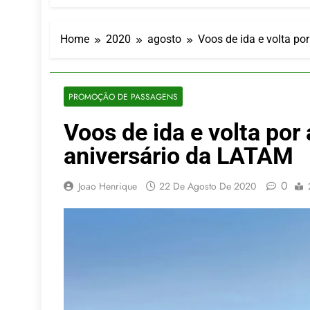
LATAM anunc
5 De Agosto De
Azul retoma
Home
2020
agosto
Voos de ida e volta p
5 De Agosto De
Turismo na S
5 De Agosto De
PROMOÇÃO DE PASSAGENS
Toda a Euro
Voos de ida e volta po
4 De Agosto De
Por Dentro d
aniversário da LATAM
4 De Agosto De
0
Joao Henrique
22 De Agosto De 2020