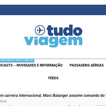
as De Viagem
s Aéreas E Hotéis Em Promocão
TERESSANTES PARA CONHECER
DCASTS – NOVIDADES E INFORMAÇÃO
PASSAGENS AÉREAS
FEEDS
om carreira internacional, Marc Balanger assume comando do
 2026