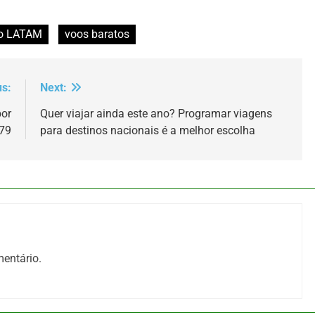
o LATAM
voos baratos
us:
Next:
por
Quer viajar ainda este ano? Programar viagens
579
para destinos nacionais é a melhor escolha
entário.