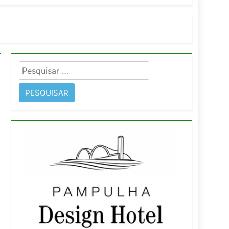
imentos e fortalece infraestrutura
Pesquisar
rope
por: