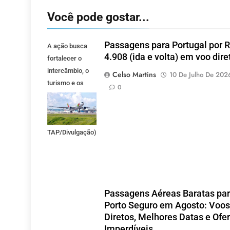
Você pode gostar...
Passagens para Portugal por 
A ação busca
4.908 (ida e volta) em voo dire
fortalecer o
intercâmbio, o
Celso Martins
10 De Julho De 202
turismo e os
0
investimentos
entre Brasil e
Portugal. (Foto:
TAP/Divulgação)
Passagens Aéreas Baratas pa
Porto Seguro em Agosto: Voos
Diretos, Melhores Datas e Ofe
Imperdíveis