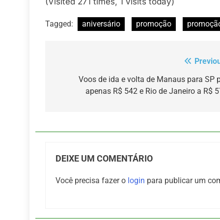
(Visited 271 times, 1 visits today)
Tagged:
aniversário
promoção
promoçã
Previo
Navegação
de
Voos de ida e volta de Manaus para SP 
apenas R$ 542 e Rio de Janeiro a R$ 
Post
DEIXE UM COMENTÁRIO
Você precisa fazer o
login
para publicar um com