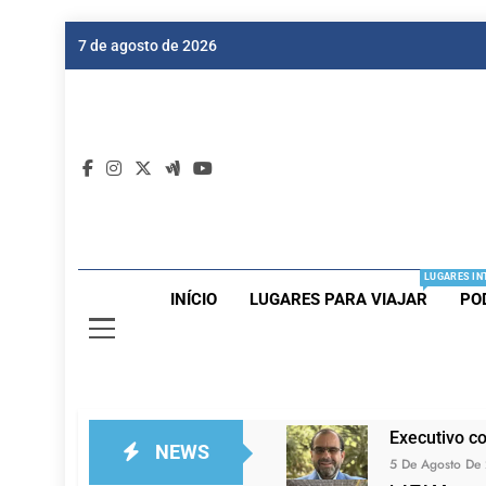
Skip
7 de agosto de 2026
to
content
Dic
Passagen
LUGARES IN
INÍCIO
LUGARES PARA VIAJAR
PO
Executivo c
NEWS
5 De Agosto De