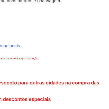
o de voos baratos e boa viagem.
rnacionais
lidade de assentos em promoção
esconto para outras cidades na compra das
 descontos especiais