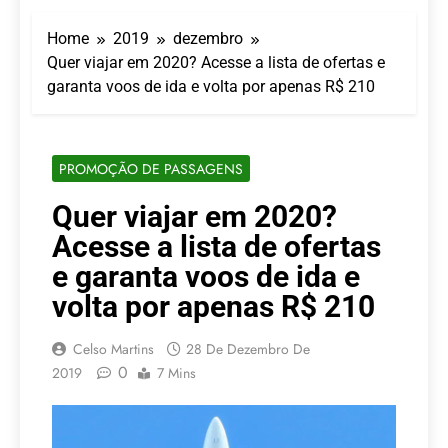
Turismo impulsiona
recorde de passageiros
Home
2019
dezembro
nos aeroportos da
7 De Agosto De 2026
Região Sul
Quer viajar em 2020? Acesse a lista de ofertas e
Hotel Premium
garanta voos de ida e volta por apenas R$ 210
Campinas fortalece
atuação nos segmentos
7 De Agosto De 2026
de lazer e corporativo
Executivo com carreira
internacional, Marc
PROMOÇÃO DE PASSAGENS
Balanger assume
5 De Agosto De 2026
comando do Wyndham
LATAM anuncia 42
Quer viajar em 2020?
São Paulo Ibirapuera
rotas na primeira fase
Acesse a lista de ofertas
de operação do
5 De Agosto De 2026
Embraer 195-E2
Azul retoma voos
e garanta voos de ida e
diretos entre Porto
volta por apenas R$ 210
Alegre e Montevidéu
5 De Agosto De 2026
em dezembro
Celso Martins
28 De Dezembro De
0
2019
7 Mins