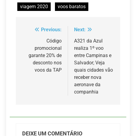
viagem 2020
voos baratos
Previous:
Next:
Navegação
de
Código
A321 da Azul
promocional
realiza 1º voo
Post
garante 20% de
entre Campinas e
desconto nos
Salvador; Veja
voos da TAP
quais cidades vão
receber nova
aeronave da
companhia
DEIXE UM COMENTÁRIO