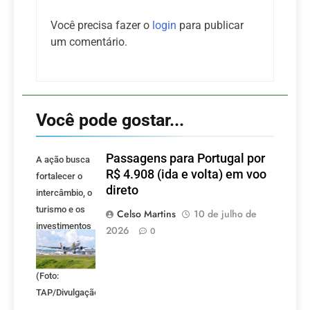
Você precisa fazer o
login
para publicar
um comentário.
Você pode gostar...
Passagens para Portugal por
A ação busca
R$ 4.908 (ida e volta) em voo
fortalecer o
direto
intercâmbio, o
turismo e os
Celso Martins
10 de julho de
investimentos
2026
0
entre Brasil e
Portugal.
(Foto:
TAP/Divulgação)