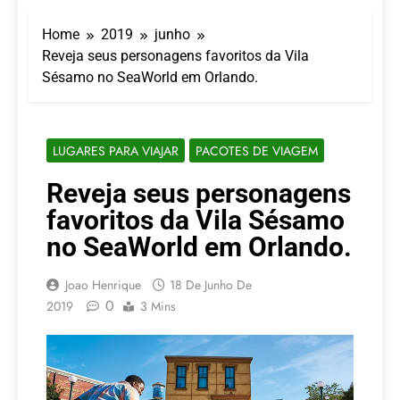
LATAM anuncia 42
São Paulo Ibirapuera
rotas na primeira fase
Home
2019
junho
de operação do
5 De Agosto De 2026
Embraer 195-E2
Reveja seus personagens favoritos da Vila
Azul retoma voos
Sésamo no SeaWorld em Orlando.
diretos entre Porto
Alegre e Montevidéu
5 De Agosto De 2026
em dezembro
Turismo na Serra
Catarinense: Região do
LUGARES PARA VIAJAR
PACOTES DE VIAGEM
Salto Caveiras atrai
5 De Agosto De 2026
novos investimentos e
Toda a Europa em Um
Reveja seus personagens
fortalece infraestrutura
Só Lugar: Descubra as
favoritos da Vila Sésamo
Atrações do Parque
4 De Agosto De 2026
Mini-Europe
Por Dentro do Atomium:
no SeaWorld em Orlando.
História, Ciência e a
Melhor Vista de
4 De Agosto De 2026
Joao Henrique
18 De Junho De
Bruxelas
0
2019
3 Mins