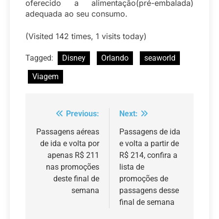
oferecido a alimentação(pré-embalada)
adequada ao seu consumo.
(Visited 142 times, 1 visits today)
Tagged:
Disney
Orlando
seaworld
Viagem
Previous:
Next:
Navegação
de
Passagens aéreas
Passagens de ida
de ida e volta por
e volta a partir de
Post
apenas R$ 211
R$ 214, confira a
nas promoções
lista de
deste final de
promoções de
semana
passagens desse
final de semana