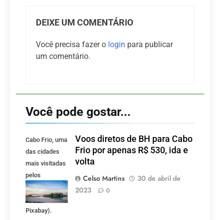
DEIXE UM COMENTÁRIO
Você precisa fazer o
login
para publicar
um comentário.
Você pode gostar...
Voos diretos de BH para Cabo
Cabo Frio, uma
Frio por apenas R$ 530, ida e
das cidades
volta
mais visitadas
pelos
Celso Martins
30 de abril de
mineiros.
2023
0
(Foto:
Pixabay).