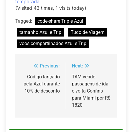
temporada
(Visited 43 times, 1 visits today)
Tagged:
code-share Trip e Azul
tamanho Azul e Trip
Tudo de Viagem
voos compartilhados Azul e Trip
Previous:
Next:
Navegação
de
Código lançado
TAM vende
pela Azul garante
passagens de ida
Post
10% de desconto
e volta Confins
para Miami por R$
1820