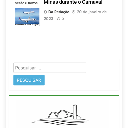
Minas durante o Carnaval
serão 6 novos
voos criados
Da Redação
20 de janeiro de
pela LATAM.
2023
0
Latam/Divulgação)
Pesquisar
por: