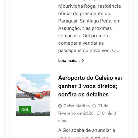
Mburivicha Róga, residência
oficial do presidente do
Paraguai, Santiago Peña, em
Assunção. Nas próximas
semanas a Gol promete
começar a vendar as
passagens do novo voo. O …
Leia mais...
Aeroporto do Galeão vai
ganhar 3 voos diretos;
confira os detalhes
Celso Martins
11 de
GOL
fevereiro de 2026
0
3
mins
A Gol acaba de anunciar a
ampliação dos voos no