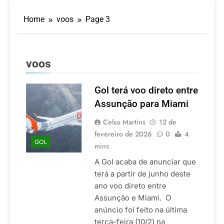
Turismo impulsiona
recorde de passageiros
Home
voos
Page 3
nos aeroportos da
7 De Agosto De 2026
Região Sul
Hotel Premium
Campinas fortalece
atuação nos segmentos
7 De Agosto De 2026
voos
de lazer e corporativo
Executivo com carreira
internacional, Marc
Balanger assume
Gol terá voo direto entre
5 De Agosto De 2026
comando do Wyndham
LATAM anuncia 42
Assunção para Miami
São Paulo Ibirapuera
rotas na primeira fase
de operação do
Celso Martins
12 de
5 De Agosto De 2026
Embraer 195-E2
fevereiro de 2026
Azul retoma voos
0
4
GOL
diretos entre Porto
mins
Alegre e Montevidéu
5 De Agosto De 2026
A Gol acaba de anunciar que
em dezembro
terá a partir de junho deste
ano voo direto entre
Assunção e Miami. O
anúncio foi feito na última
terça-feira (10/2) na