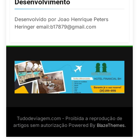
Desenvolvimento
Desenvolvido por Joao Henrique Peters
Heringer email:b17879@gmail.com
Tudodeviagem.com - Proibida a reprodução de
artigos sem autorização Powered By
.
BlazeThemes