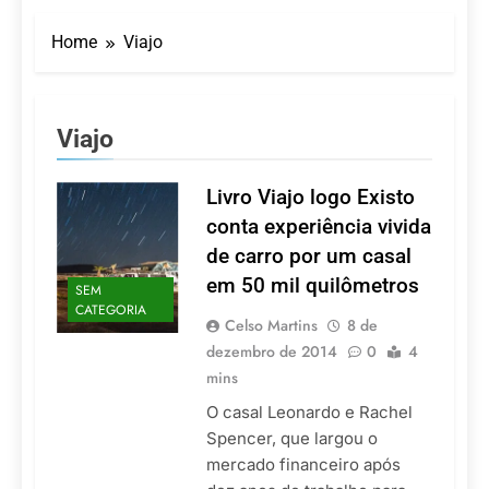
Turismo impulsiona
recorde de passageiros
Home
Viajo
nos aeroportos da
7 De Agosto De 2026
Região Sul
Hotel Premium
Campinas fortalece
atuação nos segmentos
7 De Agosto De 2026
Viajo
de lazer e corporativo
Executivo com carreira
internacional, Marc
Balanger assume
Livro Viajo logo Existo
5 De Agosto De 2026
comando do Wyndham
LATAM anuncia 42
conta experiência vivida
São Paulo Ibirapuera
rotas na primeira fase
de carro por um casal
de operação do
5 De Agosto De 2026
Embraer 195-E2
em 50 mil quilômetros
SEM
Azul retoma voos
CATEGORIA
diretos entre Porto
Celso Martins
8 de
Alegre e Montevidéu
5 De Agosto De 2026
dezembro de 2014
0
4
em dezembro
mins
O casal Leonardo e Rachel
Spencer, que largou o
mercado financeiro após