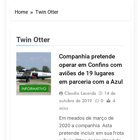
Turismo impulsiona
recorde de passageiros
Home
Twin Otter
nos aeroportos da
7 De Agosto De 2026
Região Sul
Hotel Premium
Campinas fortalece
atuação nos segmentos
7 De Agosto De 2026
Twin Otter
de lazer e corporativo
Executivo com carreira
internacional, Marc
Balanger assume
Companhia pretende
5 De Agosto De 2026
comando do Wyndham
LATAM anuncia 42
operar em Confins com
São Paulo Ibirapuera
rotas na primeira fase
aviões de 19 lugares
de operação do
5 De Agosto De 2026
Embraer 195-E2
em parceria com a Azul
Azul retoma voos
INFORMATIVO
diretos entre Porto
Claudio Lacerda
14 de
Alegre e Montevidéu
5 De Agosto De 2026
outubro de 2019
0
4
em dezembro
mins
Em meados de março de
2020 a companhia Asta
pretende incluir em sua frota