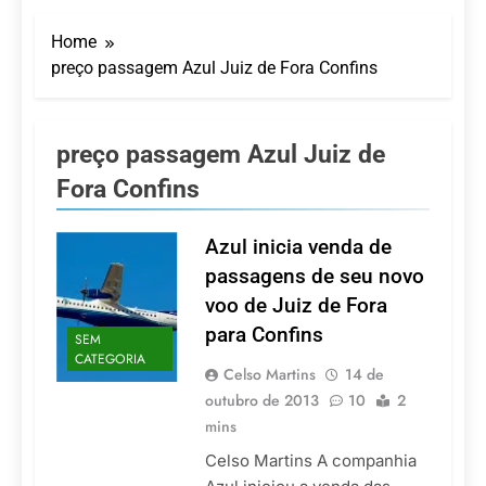
Turismo impulsiona
recorde de passageiros
Home
nos aeroportos da
7 De Agosto De 2026
Região Sul
preço passagem Azul Juiz de Fora Confins
Hotel Premium
Campinas fortalece
atuação nos segmentos
7 De Agosto De 2026
de lazer e corporativo
Executivo com carreira
preço passagem Azul Juiz de
internacional, Marc
Fora Confins
Balanger assume
5 De Agosto De 2026
comando do Wyndham
LATAM anuncia 42
São Paulo Ibirapuera
rotas na primeira fase
Azul inicia venda de
de operação do
5 De Agosto De 2026
passagens de seu novo
Embraer 195-E2
Azul retoma voos
voo de Juiz de Fora
diretos entre Porto
Alegre e Montevidéu
para Confins
5 De Agosto De 2026
SEM
em dezembro
CATEGORIA
Celso Martins
14 de
outubro de 2013
10
2
mins
Celso Martins A companhia