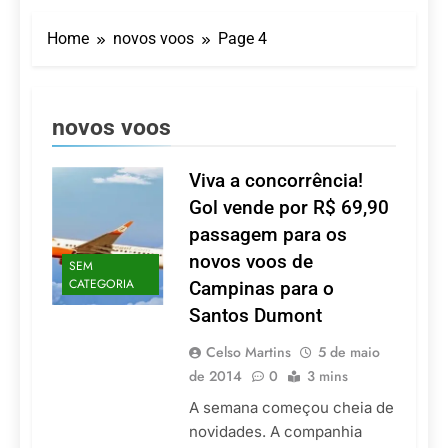
Turismo impulsiona
recorde de passageiros
Home
novos voos
Page 4
nos aeroportos da
7 De Agosto De 2026
Região Sul
Hotel Premium
Campinas fortalece
atuação nos segmentos
7 De Agosto De 2026
novos voos
de lazer e corporativo
Executivo com carreira
internacional, Marc
Balanger assume
Viva a concorrência!
5 De Agosto De 2026
comando do Wyndham
LATAM anuncia 42
Gol vende por R$ 69,90
São Paulo Ibirapuera
rotas na primeira fase
passagem para os
de operação do
5 De Agosto De 2026
Embraer 195-E2
novos voos de
SEM
Azul retoma voos
CATEGORIA
Campinas para o
diretos entre Porto
Alegre e Montevidéu
5 De Agosto De 2026
Santos Dumont
em dezembro
Celso Martins
5 de maio
de 2014
0
3 mins
A semana começou cheia de
novidades. A companhia