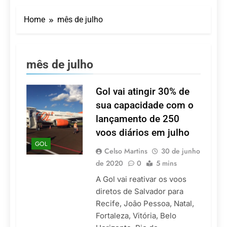
Turismo impulsiona
recorde de passageiros
Home
mês de julho
nos aeroportos da
7 De Agosto De 2026
Região Sul
Hotel Premium
Campinas fortalece
atuação nos segmentos
7 De Agosto De 2026
mês de julho
de lazer e corporativo
Executivo com carreira
internacional, Marc
Balanger assume
Gol vai atingir 30% de
5 De Agosto De 2026
comando do Wyndham
LATAM anuncia 42
sua capacidade com o
São Paulo Ibirapuera
rotas na primeira fase
lançamento de 250
de operação do
5 De Agosto De 2026
Embraer 195-E2
voos diários em julho
Azul retoma voos
GOL
diretos entre Porto
Celso Martins
30 de junho
Alegre e Montevidéu
5 De Agosto De 2026
de 2020
0
5 mins
em dezembro
A Gol vai reativar os voos
diretos de Salvador para
Recife, João Pessoa, Natal,
Fortaleza, Vitória, Belo