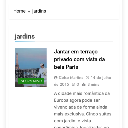
Turismo impulsiona
recorde de passageiros
Home
jardins
nos aeroportos da
7 De Agosto De 2026
Região Sul
Hotel Premium
Campinas fortalece
atuação nos segmentos
7 De Agosto De 2026
jardins
de lazer e corporativo
Executivo com carreira
internacional, Marc
Balanger assume
Jantar em terraço
5 De Agosto De 2026
comando do Wyndham
LATAM anuncia 42
privado com vista da
São Paulo Ibirapuera
rotas na primeira fase
bela Paris
de operação do
5 De Agosto De 2026
Embraer 195-E2
Azul retoma voos
Celso Martins
14 de julho
INFORMATIVO
diretos entre Porto
de 2015
0
3 mins
Alegre e Montevidéu
5 De Agosto De 2026
em dezembro
A cidade mais romântica da
Europa agora pode ser
vivenciada de forma ainda
mais exclusiva. Cinco suítes
com jardim e vista
panorâmica, localizadas no