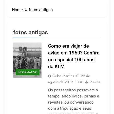
LATAM anuncia 42
São Paulo Ibirapuera
rotas na primeira fase
Home
fotos antigas
de operação do
5 De Agosto De 2026
Embraer 195-E2
Azul retoma voos
diretos entre Porto
Alegre e Montevidéu
5 De Agosto De 2026
fotos antigas
em dezembro
Turismo na Serra
Catarinense: Região do
Salto Caveiras atrai
Como era viajar de
5 De Agosto De 2026
novos investimentos e
Toda a Europa em Um
avião em 1950? Confira
fortalece infraestrutura
Só Lugar: Descubra as
no especial 100 anos
Atrações do Parque
4 De Agosto De 2026
Mini-Europe
da KLM
Por Dentro do Atomium:
INFORMATIVO
História, Ciência e a
Celso Martins
22 de
Melhor Vista de
4 De Agosto De 2026
agosto de 2019
0
9 mins
Bruxelas
Os passageiros passavam o
tempo lendo livros, jornais e
revistas, ou conversando
com a tripulação e seus