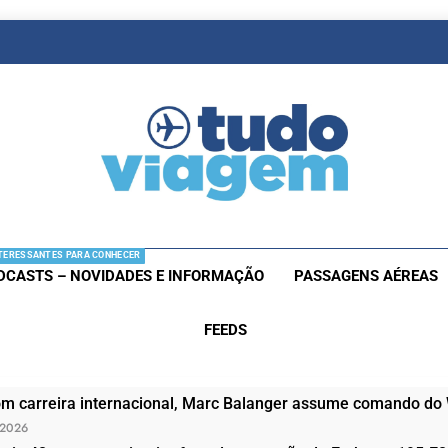
as De Viagem
s Aéreas E Hotéis Em Promocão
TERESSANTES PARA CONHECER
DCASTS – NOVIDADES E INFORMAÇÃO
PASSAGENS AÉREAS
FEEDS
om carreira internacional, Marc Balanger assume comando do
 2026