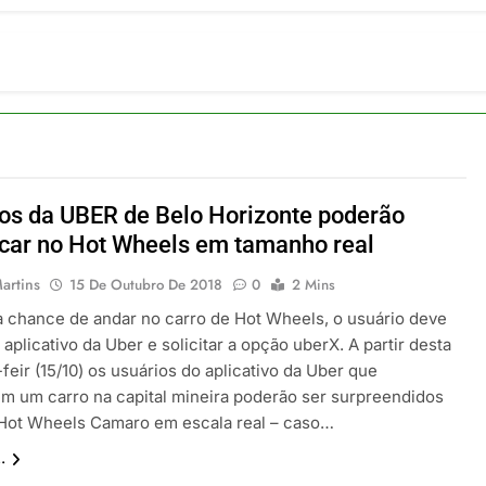
ia 42 rotas na primeira fase de operação do Embraer 195-E2
 2026
 voos diretos entre Porto Alegre e Montevidéu em dezembro
 2026
erra Catarinense: Região do Salto Caveiras atrai novos invest
 2026
pa em Um Só Lugar: Descubra as Atrações do Parque Mini-Eu
 2026
os da UBER de Belo Horizonte poderão
o Atomium: História, Ciência e a Melhor Vista de Bruxelas
car no Hot Wheels em tamanho real
 2026
artins
15 De Outubro De 2018
0
2 Mins
 a chance de andar no carro de Hot Wheels, o usuário deve
 aplicativo da Uber e solicitar a opção uberX. A partir desta
eir (15/10) os usuários do aplicativo da Uber que
rem um carro na capital mineira poderão ser surpreendidos
ot Wheels Camaro em escala real – caso…
.