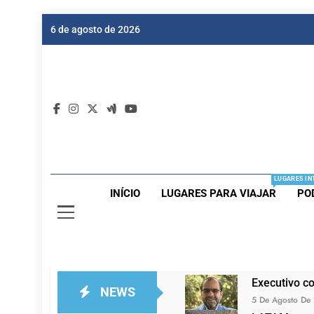
Skip
6 de agosto de 2026
to
content
Dic
Passagen
LUGARES IN
INÍCIO
LUGARES PARA VIAJAR
PO
Executivo c
NEWS
5 De Agosto De