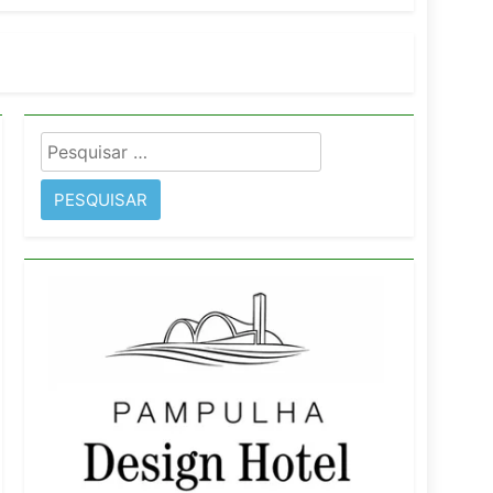
imentos e fortalece infraestrutura
Pesquisar
rope
por: