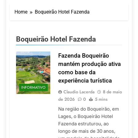
Turismo impulsiona
recorde de passageiros
Home
Boqueirão Hotel Fazenda
nos aeroportos da
7 De Agosto De 2026
Região Sul
Hotel Premium
Campinas fortalece
atuação nos segmentos
7 De Agosto De 2026
Boqueirão Hotel Fazenda
de lazer e corporativo
Executivo com carreira
internacional, Marc
Balanger assume
Fazenda Boqueirão
5 De Agosto De 2026
comando do Wyndham
LATAM anuncia 42
mantém produção ativa
São Paulo Ibirapuera
rotas na primeira fase
como base da
de operação do
5 De Agosto De 2026
Embraer 195-E2
experiência turística
Azul retoma voos
INFORMATIVO
diretos entre Porto
Claudio Lacerda
8 de maio
Alegre e Montevidéu
5 De Agosto De 2026
de 2026
0
5 mins
em dezembro
Na região do Boqueirão, em
Lages, o Boqueirão Hotel
Fazenda estruturou, ao
longo de mais de 30 anos,