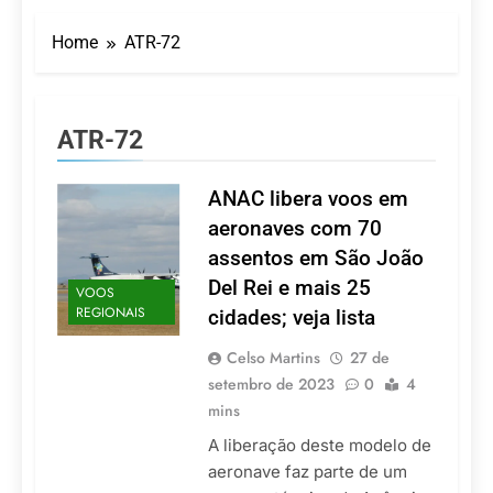
LATAM anuncia 42
São Paulo Ibirapuera
rotas na primeira fase
Home
ATR-72
de operação do
5 De Agosto De 2026
Embraer 195-E2
Azul retoma voos
diretos entre Porto
Alegre e Montevidéu
5 De Agosto De 2026
ATR-72
em dezembro
Turismo na Serra
Catarinense: Região do
Salto Caveiras atrai
ANAC libera voos em
5 De Agosto De 2026
novos investimentos e
Toda a Europa em Um
aeronaves com 70
fortalece infraestrutura
Só Lugar: Descubra as
assentos em São João
Atrações do Parque
4 De Agosto De 2026
Mini-Europe
Del Rei e mais 25
VOOS
Por Dentro do Atomium:
REGIONAIS
cidades; veja lista
História, Ciência e a
Melhor Vista de
4 De Agosto De 2026
Bruxelas
Celso Martins
27 de
setembro de 2023
0
4
mins
A liberação deste modelo de
aeronave faz parte de um