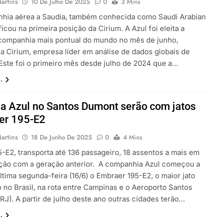
artins
10 De Julho De 2025
0
3 Mins
hia aérea a Saudia, também conhecida como Saudi Arabian
 ficou na primeira posição da Cirium. A Azul foi eleita a
 companhia mais pontual do mundo no mês de junho,
a Cirium, empresa líder em análise de dados globais de
 Este foi o primeiro mês desde julho de 2024 que a…
.
a Azul no Santos Dumont serão com jatos
er 195-E2
artins
18 De Junho De 2025
0
4 Mins
5-E2, transporta até 136 passageiro, 18 assentos a mais em
ão com a geração anterior. A companhia Azul começou a
ltima segunda-feira (16/6) o Embraer 195-E2, o maior jato
o no Brasil, na rota entre Campinas e o Aeroporto Santos
RJ). A partir de julho deste ano outras cidades terão…
.