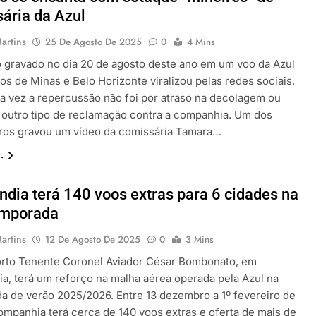
ária da Azul
artins
25 De Agosto De 2025
0
4 Mins
 gravado no dia 20 de agosto deste ano em um voo da Azul
os de Minas e Belo Horizonte viralizou pelas redes sociais.
a vez a repercussão não foi por atraso na decolagem ou
 outro tipo de reclamação contra a companhia. Um dos
ros gravou um vídeo da comissária Tamara…
.
ndia terá 140 voos extras para 6 cidades na
emporada
artins
12 De Agosto De 2025
0
3 Mins
rto Tenente Coronel Aviador César Bombonato, em
ia, terá um reforço na malha aérea operada pela Azul na
a de verão 2025/2026. Entre 13 dezembro a 1º fevereiro de
ompanhia terá cerca de 140 voos extras e oferta de mais de