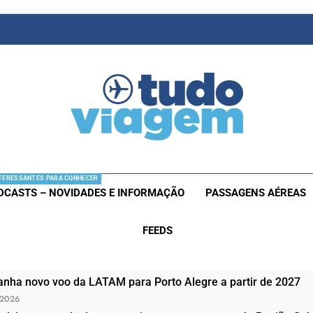
as De Viagem
s Aéreas E Hotéis Em Promocão
TERESSANTES PARA CONHECER
DCASTS – NOVIDADES E INFORMAÇÃO
PASSAGENS AÉREAS
FEEDS
nha novo voo da LATAM para Porto Alegre a partir de 2027
 2026