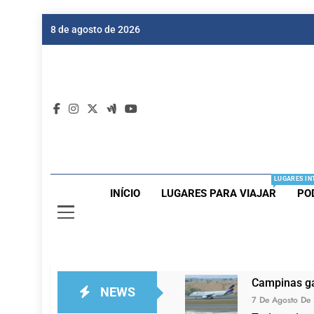
Skip
8 de agosto de 2026
to
content
Dic
Passagen
LUGARES IN
INÍCIO
LUGARES PARA VIAJAR
PO
Campinas ga
NEWS
7 De Agosto De