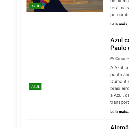
da últim
AZUL
terá mais
pernambu
Leia mais..
Azul c
Paulo 
Celso M
A Azul c
ponte aé
Dumont e
AZUL
brasilei
a Azul, d
transpor
Leia mais..
Alemão