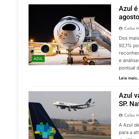
Azul 
agost
Celso M
Dos mais
92,1% po
reconhec
AZUL
e anális
pontual 
Leia mais..
Azul v
SP. Na
Celso M
A Azul d
para a al