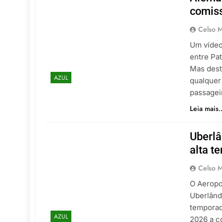
comiss
Celso M
Um vídeo
entre Pat
Mas dest
AZUL
qualquer
passagei
Leia mais..
Uberlâ
alta t
Celso M
O Aeropo
Uberlând
temporad
AZUL
2026 a c