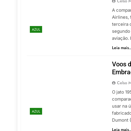
Celso M
A compan
Airlines,
terceira
AZUL
segundo 
aviação.
Leia mais..
Voos d
Embra
Celso M
O jato 19
comparaç
usar na ú
AZUL
fabricad
Dumont (
Leia mais..