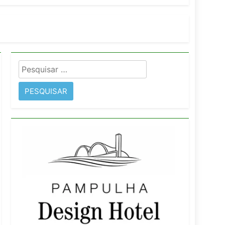
orativo
 Wyndham São Paulo Ibirapuera
Pesquisar
por: