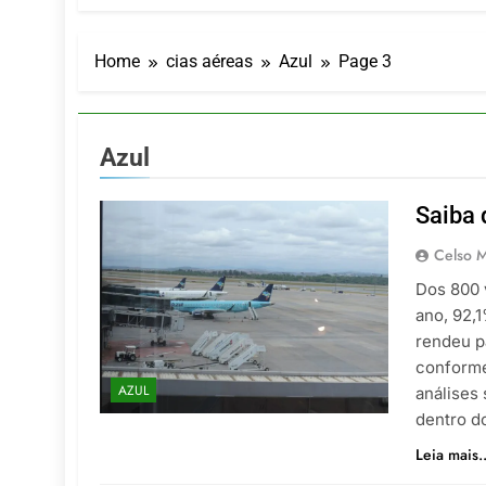
Turismo imp
7 De Agosto De
Hotel Premi
Home
cias aéreas
Azul
Page 3
7 De Agosto De
Executivo c
5 De Agosto De
Azul
LATAM anunc
5 De Agosto De
Saiba 
Azul retoma
5 De Agosto De
Celso M
Dos 800 
ano, 92,
rendeu p
conforme
AZUL
análises
dentro d
Leia mais..