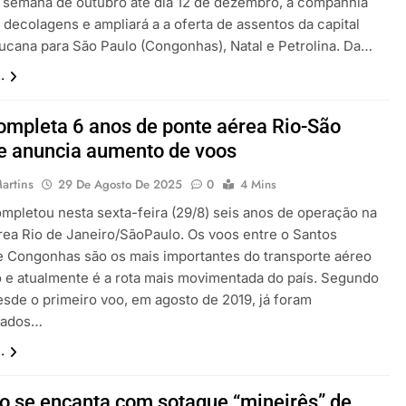
a semana de outubro até dia 12 de dezembro, a companhia
 decolagens e ampliará a a oferta de assentos da capital
cana para São Paulo (Congonhas), Natal e Petrolina. Da…
.
ompleta 6 anos de ponte aérea Rio-São
e anuncia aumento de voos
artins
29 De Agosto De 2025
0
4 Mins
ompletou nesta sexta-feira (29/8) seis anos de operação na
rea Rio de Janeiro/SãoPaulo. Os voos entre o Santos
 Congonhas são os mais importantes do transporte aéreo
ro e atualmente é a rota mais movimentada do país. Segundo
esde o primeiro voo, em agosto de 2019, já foram
tados…
.
 se encanta com sotaque “mineirês” de