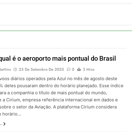
ulsiona recorde de passageiros nos aeroportos da Região Sul
 2026
um Campinas fortalece atuação nos segmentos de lazer e corp
 2026
om carreira internacional, Marc Balanger assume comando do
 2026
ia 42 rotas na primeira fase de operação do Embraer 195-E2
 2026
qual é o aeroporto mais pontual do Brasil
 voos diretos entre Porto Alegre e Montevidéu em dezembro
 2026
artins
23 De Setembro De 2025
0
3 Mins
voos diários operados pela Azul no mês de agosto deste
1% deles pousaram dentro do horário planejado. Esse índice
ara a companhia o título de mais pontual do mundo,
 a Cirium, empresa referência internacional em dados e
 sobre o setor da Aviação. A plataforma Cirium considera
o horário…
.