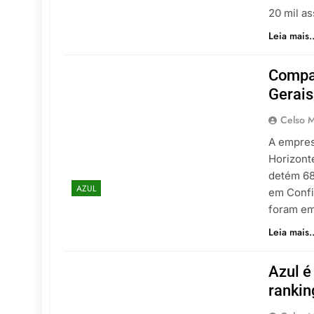
20 mil a
Leia mais..
Compa
Gerais
Celso M
A empres
Horizont
detém 68
AZUL
em Confi
foram em
Leia mais..
Azul é
rankin