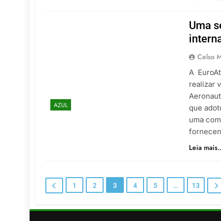
Uma se
intern
Celso M
A EuroAtl
realizar
Aeronaut
AZUL
que adot
uma comp
fornecen
Leia mais..
1
2
3
4
5
…
13