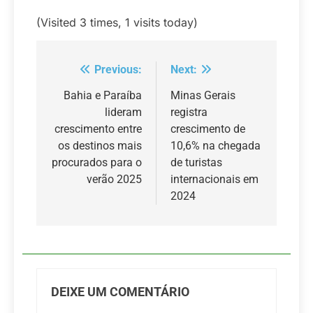
(Visited 3 times, 1 visits today)
Previous:
Next:
Navegação
de
Bahia e Paraíba
Minas Gerais
lideram
registra
Post
crescimento entre
crescimento de
os destinos mais
10,6% na chegada
procurados para o
de turistas
verão 2025
internacionais em
2024
DEIXE UM COMENTÁRIO