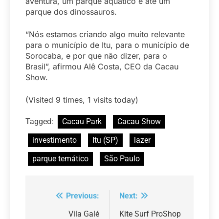
aventura, um parque aquático e até um
parque dos dinossauros.
“Nós estamos criando algo muito relevante
para o município de Itu, para o município de
Sorocaba, e por que não dizer, para o
Brasil”, afirmou Alê Costa, CEO da Cacau
Show.
(Visited 9 times, 1 visits today)
Tagged:
Cacau Park
Cacau Show
investimento
Itu (SP)
lazer
parque temático
São Paulo
Previous:
Next:
Navegação
de
Vila Galé
Kite Surf ProShop