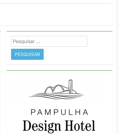
imentos e fortalece infraestrutura
Pesquisar
rope
por: