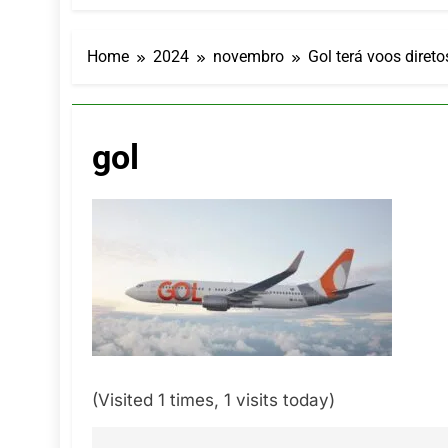
LATAM anunc
5 De Agosto De
Azul retoma
Home
2024
novembro
Gol terá voos direto
5 De Agosto De
Turismo na S
5 De Agosto De
gol
Toda a Euro
4 De Agosto De
Por Dentro d
4 De Agosto De
(Visited 1 times, 1 visits today)