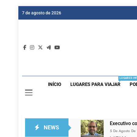
Skip
7 de agosto de 2026
to
content
Dic
Passagen
LUGARES IN
INÍCIO
LUGARES PARA VIAJAR
PO
Executivo c
NEWS
5 De Agosto De