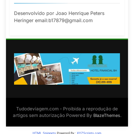
Desenvolvido por Joao Henrique Peters
Heringer email:b17879@gmail.com
Tudodeviagem.com - Proibida a reprodução de
artigos sem autorização Powered By
.
BlazeThemes
HTML Snippets
Powered By :
XYZScripts.com